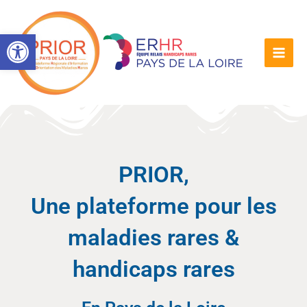
Aller
au
Ouvrir la barre d’outils
contenu
PRIOR,
Une plateforme pour les
maladies rares &
handicaps rares