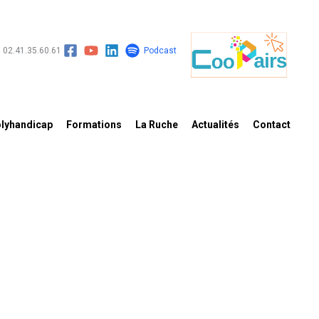
02.41.35.60.61
Podcast
lyhandicap
Formations
La Ruche
Actualités
Contact