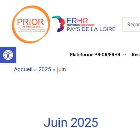
Aller
au
contenu
Recherch
Ouvrir la barre d’outils
Plateforme PRIOR/ERHR
Res
Accueil
2025
juin
Juin 2025