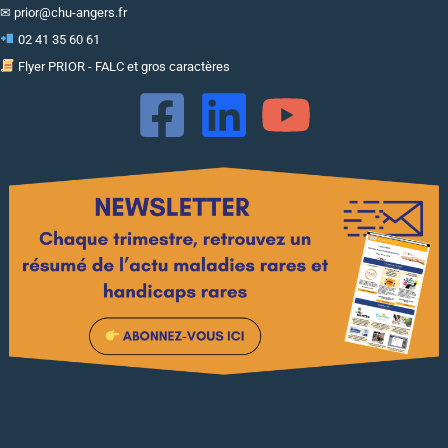
✉
prior@chu-angers.fr
02 41 35 60 61
Flyer PRIOR - FALC et gros caractères